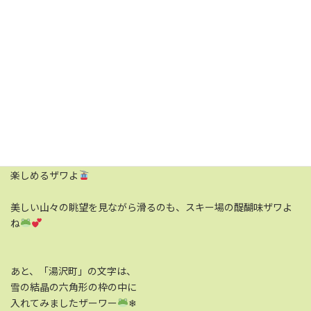
そして苗場山は、湯沢町の
かぐらスキー場・田代高原から見える
苗場山をモデルに切ってみたザワ～
田代ロープウェイで上に到着して
少し進むと、どーんと苗場山が見えるの
ザワ～～きゃあ～
春と秋のドラゴンドラ営業でも
田代高原から苗場山の眺め、
楽しめるザワよ
美しい山々の眺望を見ながら滑るのも、スキー場の醍醐味ザワよ
ね
あと、「湯沢町」の文字は、
雪の結晶の六角形の枠の中に
入れてみましたザーワー
❄